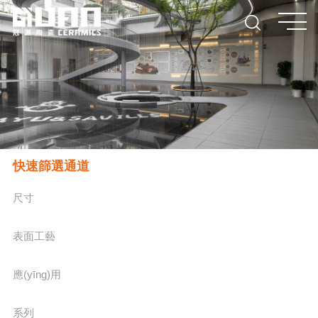
快速篩選通道
尺寸
表面工藝
應(yīng)用
系列