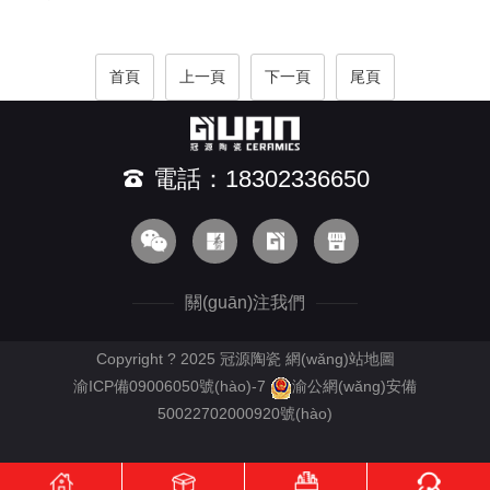
首頁
上一頁
下一頁
尾頁
電話：18302336650
關(guān)注我們
Copyright ? 2025 冠源陶瓷
網(wǎng)站地圖
渝ICP備09006050號(hào)-7
渝公網(wǎng)安備
50022702000920號(hào)