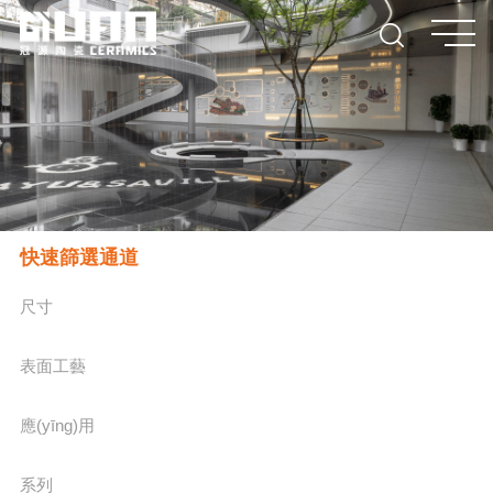
快速篩選通道
尺寸
表面工藝
應(yīng)用
系列