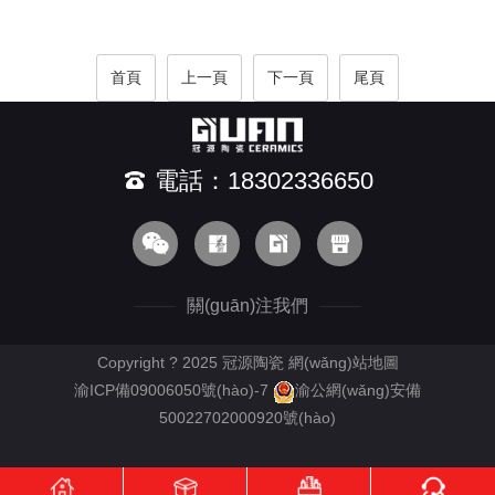
首頁
上一頁
下一頁
尾頁
電話：18302336650
關(guān)注我們
Copyright ? 2025 冠源陶瓷
網(wǎng)站地圖
渝ICP備09006050號(hào)-7
渝公網(wǎng)安備
50022702000920號(hào)