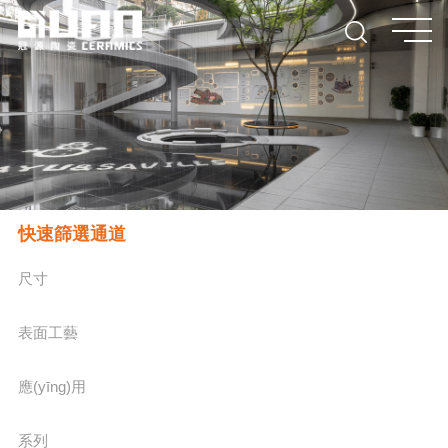
快速篩選通道
尺寸
表面工藝
應(yīng)用
系列