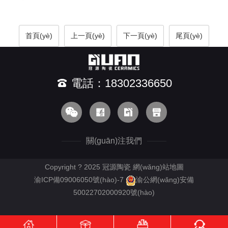
首頁(yè)
上一頁(yè)
下一頁(yè)
尾頁(yè)
電話：18302336650
關(guān)注我們
Copyright ? 2025 冠源陶瓷
網(wǎng)站地圖
渝ICP備09006050號(hào)-7
渝公網(wǎng)安備
50022702000920號(hào)