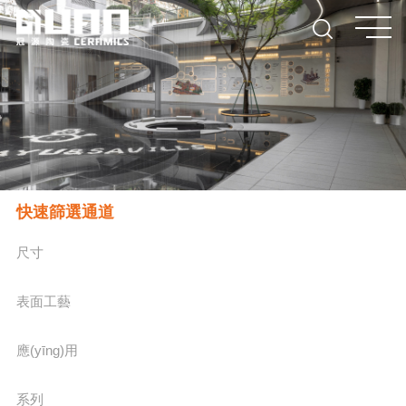
快速篩選通道
尺寸
表面工藝
應(yīng)用
系列