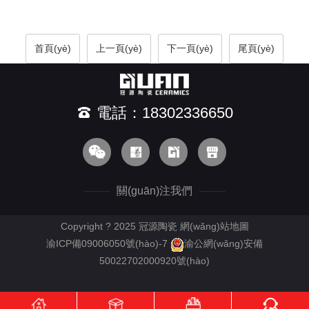
首頁(yè)
上一頁(yè)
下一頁(yè)
尾頁(yè)
電話：18302336650
關(guān)注我們
Copyright ? 2025 冠源陶瓷
網(wǎng)站地圖
渝ICP備09006050號(hào)-7
渝公網(wǎng)安備
50022702000920號(hào)