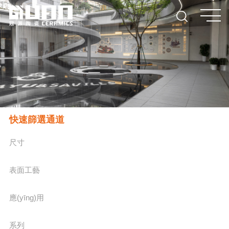
快速篩選通道
尺寸
表面工藝
應(yīng)用
系列