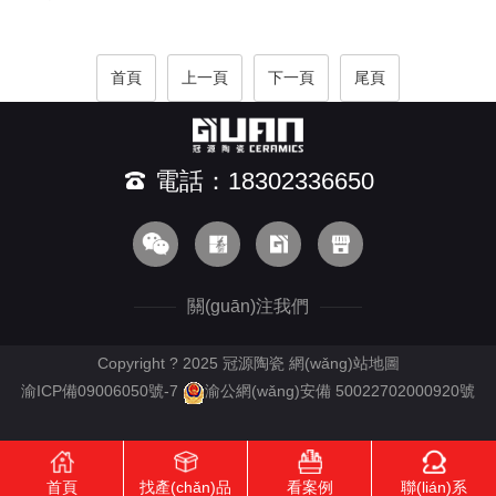
首頁
上一頁
下一頁
尾頁
電話：18302336650
關(guān)注我們
Copyright ? 2025 冠源陶瓷
網(wǎng)站地圖
渝ICP備09006050號-7
渝公網(wǎng)安備 50022702000920號
首頁
找產(chǎn)品
看案例
聯(lián)系
RM新时代APP下载