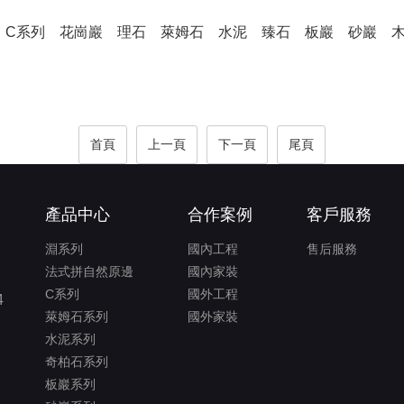
C系列
花崗巖
理石
萊姆石
水泥
臻石
板巖
砂巖
首頁
上一頁
下一頁
尾頁
產品中心
合作案例
客戶服務
淵系列
國內工程
售后服務
法式拼自然原邊
國內家裝
C系列
國外工程
4
萊姆石系列
國外家裝
水泥系列
奇柏石系列
板巖系列