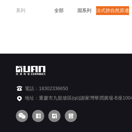
系列
全部
淵系列
法式拼自然原邊
電話：18302336650
地址：重慶市九龍坡區(qū)謝家灣華潤廣場-B座100