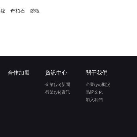
木紋
奇柏石
銹板
合作加盟
資訊中心
關于我們
企業(yè)新聞
企業(yè)概況
行業(yè)資訊
品牌文化
加入我們