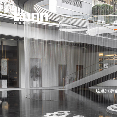
首頁
臻選冠源全