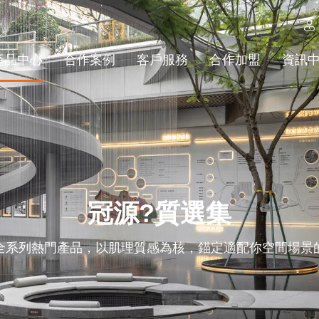
產品中心
合作案例
客戶服務
合作加盟
資訊
冠源?質選集
系列熱門產品，以肌理質感為核，錨定適配你空間場