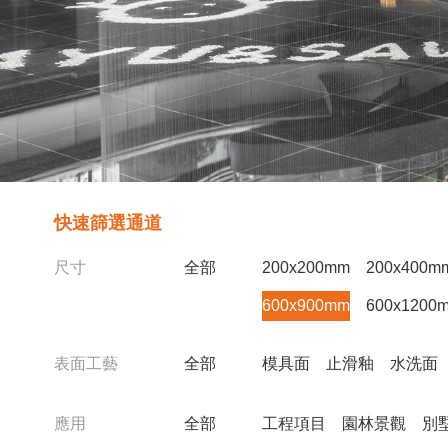
快速篩選通道
尺寸
全部
200x200mm
200x400m
600x900mm
600x1200
表面工藝
全部
模具面
止滑釉
水洗面
應用
全部
工程項目
園林景觀
別