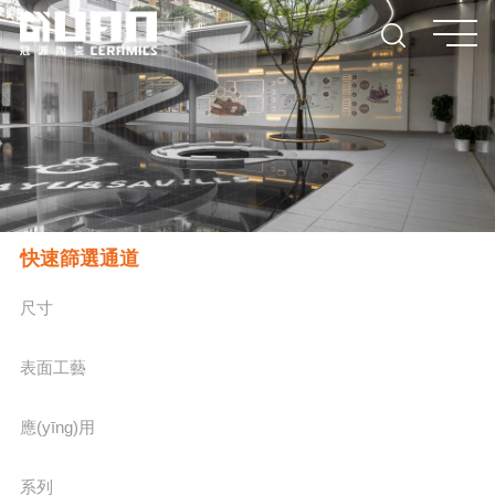
快速篩選通道
尺寸
表面工藝
應(yīng)用
系列