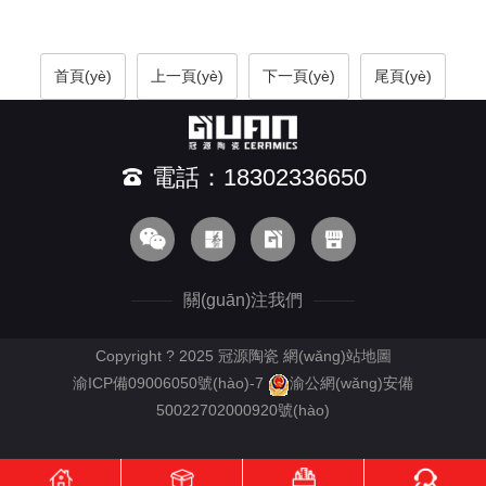
首頁(yè)
上一頁(yè)
下一頁(yè)
尾頁(yè)
電話：18302336650
關(guān)注我們
Copyright ? 2025 冠源陶瓷
網(wǎng)站地圖
渝ICP備09006050號(hào)-7
渝公網(wǎng)安備
50022702000920號(hào)