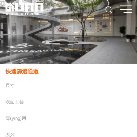
快速篩選通道
尺寸
表面工藝
應(yīng)用
系列