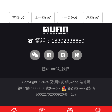
首頁(yè)
上一頁(yè)
下一頁(yè)
尾頁(yè)
電話：18302336650
關(guān)注我們
Copyright ? 2025 冠源陶瓷
網(wǎng)站地圖
渝ICP備09006050號(hào)-7
渝公網(wǎng)安備
50022702000920號(hào)