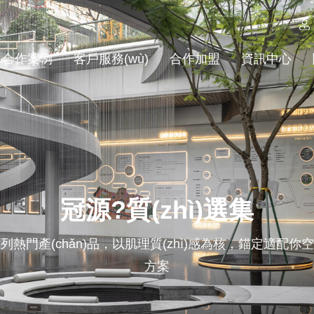
合作案例
客戶服務(wù)
合作加盟
資訊中心
冠源?質(zhì)選集
熱門產(chǎn)品，以肌理質(zhì)感為核，錨定適配
方案