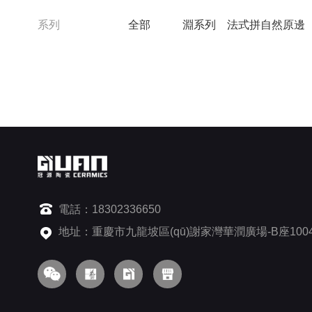
系列
全部
淵系列
法式拼自然原邊
電話：18302336650
地址：重慶市九龍坡區(qū)謝家灣華潤廣場-B座100