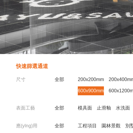
快速篩選通道
尺寸
全部
200x200mm
200x400m
600x900mm
600x1200
表面工藝
全部
模具面
止滑釉
水洗面
應(yīng)用
全部
工程項目
園林景觀
別