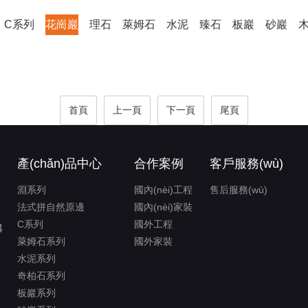
C系列
花崗巖
理石
萊姆石
水泥
臻石
板巖
砂巖
首頁
上一頁
下一頁
尾頁
產(chǎn)品中心
合作案例
客戶服務(wù)
淵系列
國內(nèi)工程
售后服務(wù)
法式拼自然原邊
國內(nèi)家裝
C系列
國外工程
4
萊姆石系列
國外家裝
水泥系列
奇柏石系列
板巖系列