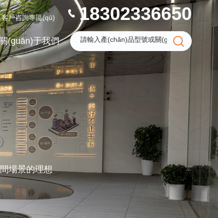
18302336650
客戶咨詢專區(qū)
關(guān)于我們
你空間場景的理想