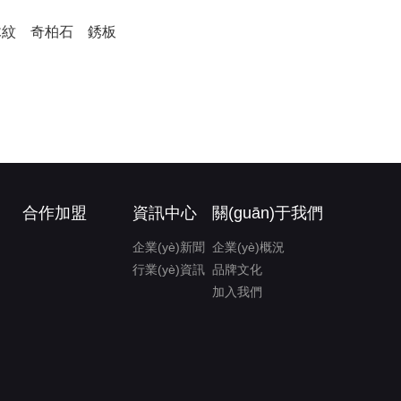
木紋
奇柏石
銹板
合作加盟
資訊中心
關(guān)于我們
企業(yè)新聞
企業(yè)概況
行業(yè)資訊
品牌文化
加入我們