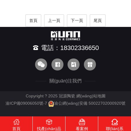
首頁
上一頁
下一頁
尾頁
電話：18302336650
關(guān)注我們
Copyright ? 2025 冠源陶瓷
網(wǎng)站地圖
渝ICP備09006050號-7
渝公網(wǎng)安備 50022702000920號
首頁
找產(chǎn)品
看案例
聯(lián)系
RM新时代APP下载