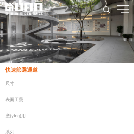
快速篩選通道
尺寸
表面工藝
應(yīng)用
系列