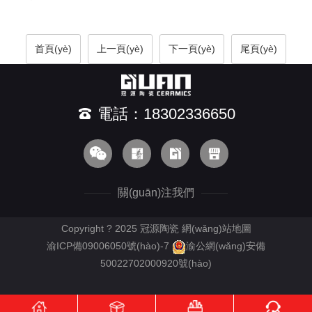
首頁(yè)
上一頁(yè)
下一頁(yè)
尾頁(yè)
電話：18302336650
關(guān)注我們
Copyright ? 2025 冠源陶瓷
網(wǎng)站地圖
渝ICP備09006050號(hào)-7
渝公網(wǎng)安備
50022702000920號(hào)