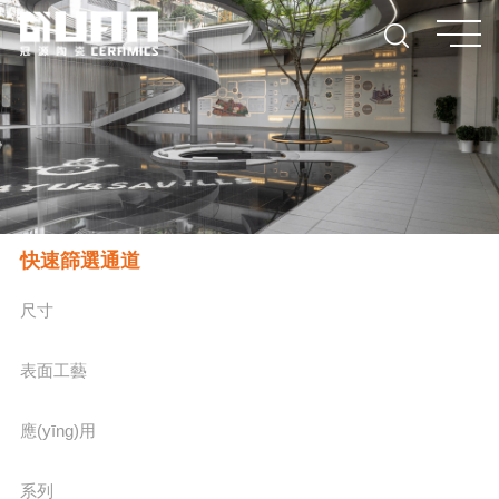
快速篩選通道
尺寸
表面工藝
應(yīng)用
系列