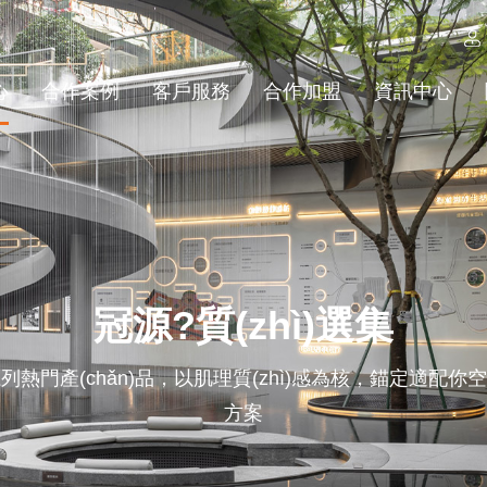
心
合作案例
客戶服務
合作加盟
資訊中心
冠源?質(zhì)選集
熱門產(chǎn)品，以肌理質(zhì)感為核，錨定適配
方案