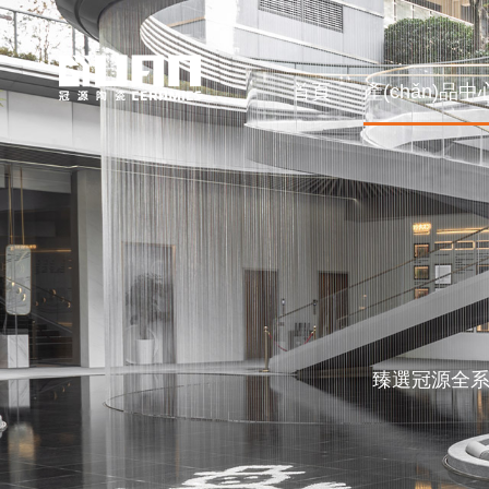
首頁
產(chǎn)品中
臻選冠源全系列