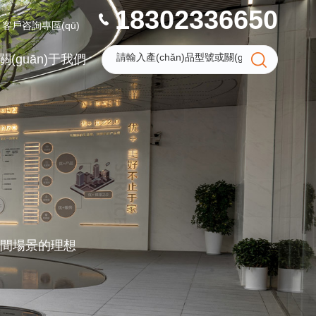
18302336650
客戶咨詢專區(qū)
關(guān)于我們
你空間場景的理想