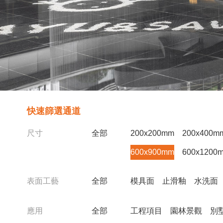
快速篩選通道
尺寸
全部
200x200mm
200x400m
600x900mm
600x1200
表面工藝
全部
模具面
止滑釉
水洗面
應用
全部
工程項目
園林景觀
別