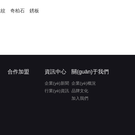
木紋
奇柏石
銹板
合作加盟
資訊中心
關(guān)于我們
企業(yè)新聞
企業(yè)概況
行業(yè)資訊
品牌文化
加入我們