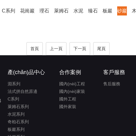
C系列
花崗巖
理石
萊姆石
水泥
臻石
板巖
砂巖
首頁
上一頁
下一頁
尾頁
產(chǎn)品中心
合作案例
客戶服務
淵系列
國內(nèi)工程
售后服務
法式拼自然原邊
國內(nèi)家裝
C系列
國外工程
4
萊姆石系列
國外家裝
水泥系列
奇柏石系列
板巖系列