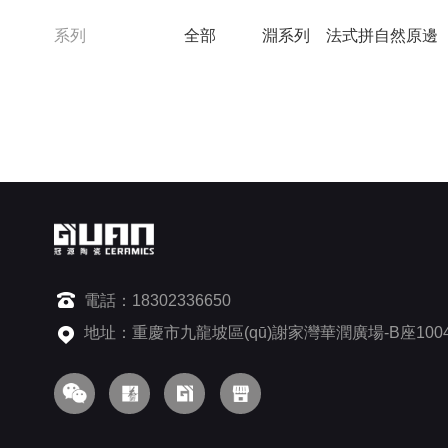
系列
全部
淵系列
法式拼自然原邊
電話：18302336650
地址：重慶市九龍坡區(qū)謝家灣華潤廣場-B座100