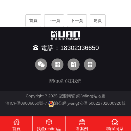
首頁
上一頁
下一頁
尾頁
電話：18302336650
關(guān)注我們
Copyright ? 2025 冠源陶瓷
網(wǎng)站地圖
渝ICP備09006050號-7
渝公網(wǎng)安備 50022702000920號
首頁
找產(chǎn)品
看案例
聯(lián)系
RM新时代APP下载