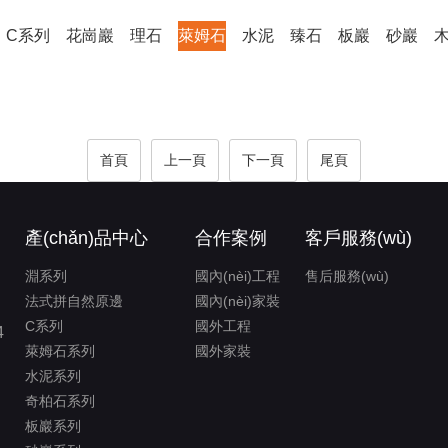
C系列
花崗巖
理石
萊姆石
水泥
臻石
板巖
砂巖
首頁
上一頁
下一頁
尾頁
產(chǎn)品中心
合作案例
客戶服務(wù)
淵系列
國內(nèi)工程
售后服務(wù)
法式拼自然原邊
國內(nèi)家裝
C系列
國外工程
4
萊姆石系列
國外家裝
水泥系列
奇柏石系列
板巖系列