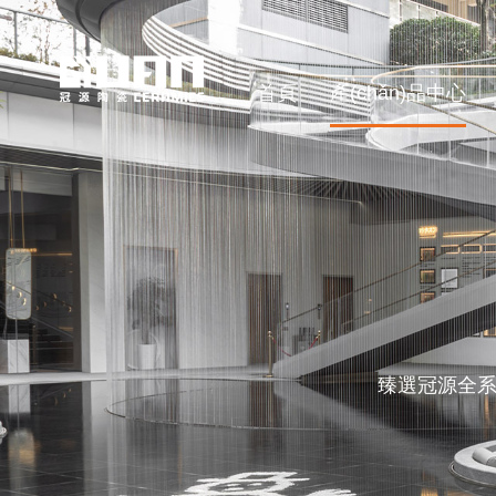
首頁
產(chǎn)品中心
臻選冠源全系