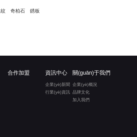
木紋
奇柏石
銹板
合作加盟
資訊中心
關(guān)于我們
企業(yè)新聞
企業(yè)概況
行業(yè)資訊
品牌文化
加入我們