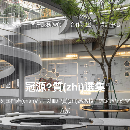
合作案例
客戶服務(wù)
合作加盟
資訊中心
冠源?質(zhì)選集
列熱門產(chǎn)品，以肌理質(zhì)感為核，錨定適配你
方案