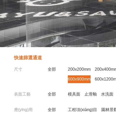
快速篩選通道
尺寸
全部
200x200mm
200x400m
600x900mm
600x1200
表面工藝
全部
模具面
止滑釉
水洗面
應(yīng)用
全部
工程項(xiàng)目
園林景