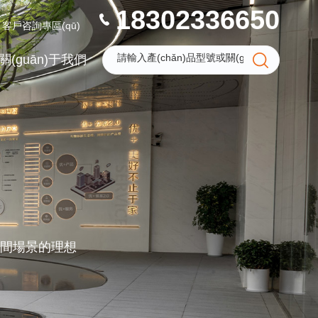
18302336650
客戶咨詢專區(qū)
關(guān)于我們
空間場景的理想