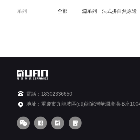
系列
全部
淵系列
法式拼自然原邊
電話：18302336650
地址：重慶市九龍坡區(qū)謝家灣華潤廣場-B座100