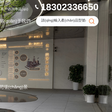
18302336650
客戶咨詢專區(qū)
關(guān)于我們
場(chǎng)景