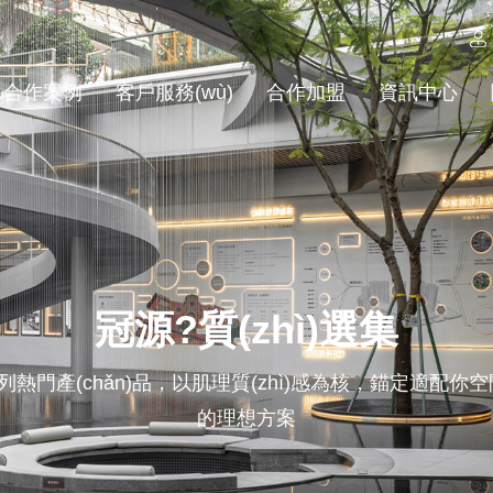
合作案例
客戶服務(wù)
合作加盟
資訊中心
冠源?質(zhì)選集
門產(chǎn)品，以肌理質(zhì)感為核，錨定適配你空間
的理想方案