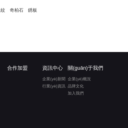
木紋
奇柏石
銹板
合作加盟
資訊中心
關(guān)于我們
企業(yè)新聞
企業(yè)概況
行業(yè)資訊
品牌文化
加入我們