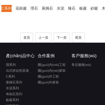
C系列
花崗巖
理石
萊姆石
水泥
臻石
板巖
砂巖
首頁
上一頁
下一頁
尾頁
產(chǎn)品中心
合作案例
客戶服務(wù)
淵系列
國(guó)內(nèi)工程
售后服務(wù)
法式拼自然原邊
國(guó)內(nèi)家裝
C系列
國(guó)外工程
萊姆石系列
國(guó)外家裝
水泥系列
奇柏石系列
板巖系列