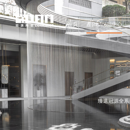
首頁
產(chǎn)品中心
臻選冠源全系列熱