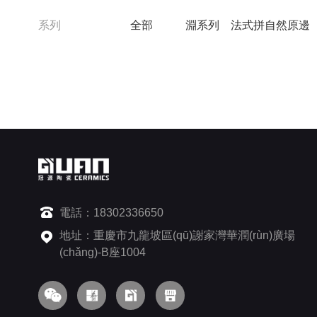
系列
全部
淵系列
法式拼自然原邊
電話：18302336650
地址：重慶市九龍坡區(qū)謝家灣華潤(rùn)廣場
(chǎng)-B座1004