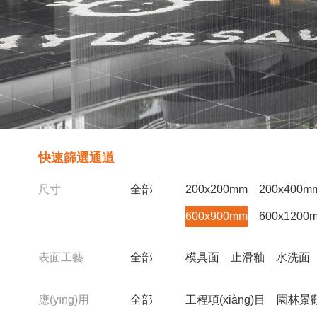
快速篩選通道
尺寸
全部
200x200mm
200x400m
600x900mm
600x1200
表面工藝
全部
模具面
止滑釉
水洗面
應(yīng)用
全部
工程項(xiàng)目
園林景