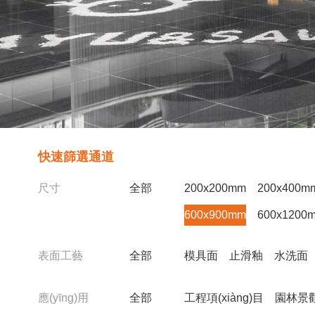
快速篩選通道
尺寸
全部
200x200mm
200x400m
600x900mm
600x1200
表面工藝
全部
模具面
止滑釉
水洗面
應(yīng)用
全部
工程項(xiàng)目
園林景