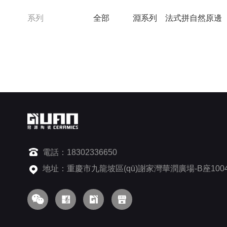
系列
全部
淵系列
法式拼自然原邊
電話：18302336650
地址：重慶市九龍坡區(qū)謝家灣華潤廣場-B座100