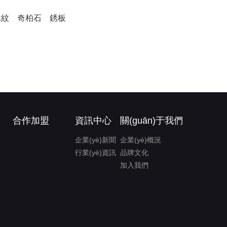
木紋
奇柏石
銹板
合作加盟
資訊中心
關(guān)于我們
企業(yè)新聞
企業(yè)概況
行業(yè)資訊
品牌文化
加入我們