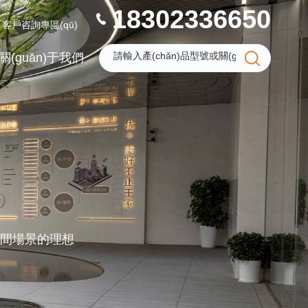
18302336650
客戶咨詢專區(qū)
關(guān)于我們
你空間場景的理想