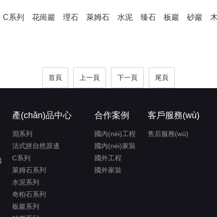
C系列
花崗巖
理石
萊姆石
水泥
臻石
板巖
砂巖
首頁
上一頁
下一頁
尾頁
產(chǎn)品中心
合作案例
客戶服務(wù)
淵系列
國內(nèi)工程
售后服務(wù)
法式拼自然原邊
國內(nèi)家裝
C系列
國外工程
4
萊姆石系列
國外家裝
水泥系列
奇柏石系列
板巖系列