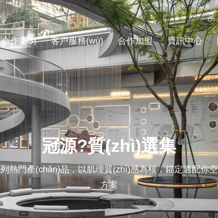
合作案例
客戶服務(wù)
合作加盟
資訊中心
冠源?質(zhì)選集
熱門產(chǎn)品，以肌理質(zhì)感為核，錨定適配
方案