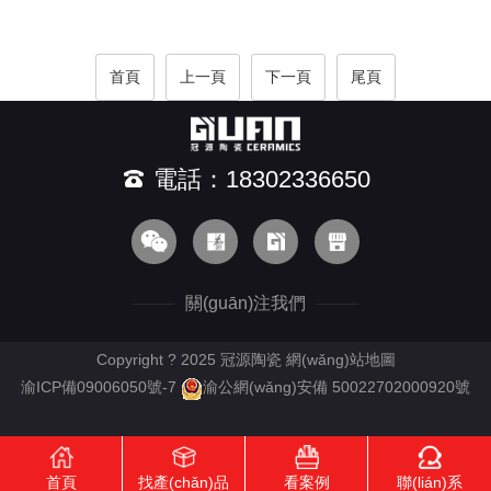
首頁
上一頁
下一頁
尾頁
電話：18302336650
關(guān)注我們
Copyright ? 2025 冠源陶瓷
網(wǎng)站地圖
渝ICP備09006050號-7
渝公網(wǎng)安備 50022702000920號
首頁
找產(chǎn)品
看案例
聯(lián)系
RM新时代APP下载