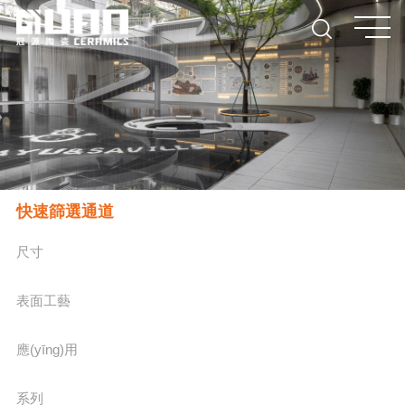
快速篩選通道
尺寸
表面工藝
應(yīng)用
系列