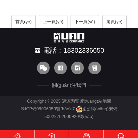
首頁(yè)
上一頁(yè)
下一頁(yè)
尾頁(yè)
電話：18302336650
關(guān)注我們
Copyright ? 2025 冠源陶瓷
網(wǎng)站地圖
渝ICP備09006050號(hào)-7
渝公網(wǎng)安備
50022702000920號(hào)