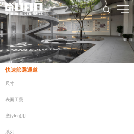
快速篩選通道
尺寸
表面工藝
應(yīng)用
系列