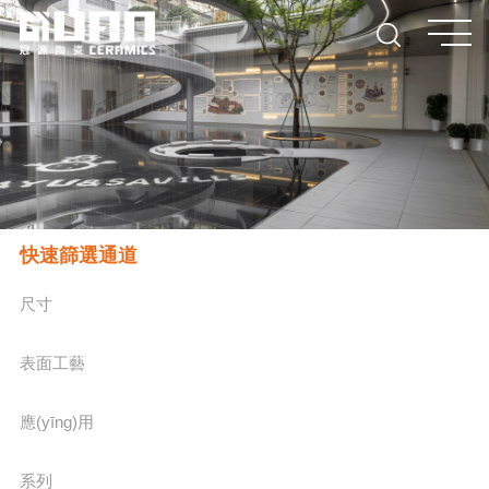
快速篩選通道
尺寸
表面工藝
應(yīng)用
系列