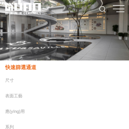
快速篩選通道
尺寸
表面工藝
應(yīng)用
系列