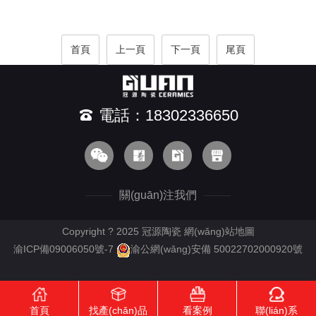
首頁
上一頁
下一頁
尾頁
電話：18302336650
關(guān)注我們
Copyright ? 2025 冠源陶瓷
網(wǎng)站地圖
渝ICP備09006050號-7
渝公網(wǎng)安備 50022702000920號
首頁
找產(chǎn)品
看案例
聯(lián)系
RM新时代APP下载