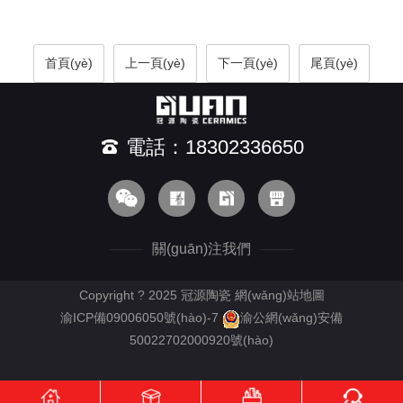
首頁(yè)
上一頁(yè)
下一頁(yè)
尾頁(yè)
電話：18302336650
關(guān)注我們
Copyright ? 2025 冠源陶瓷
網(wǎng)站地圖
渝ICP備09006050號(hào)-7
渝公網(wǎng)安備
50022702000920號(hào)