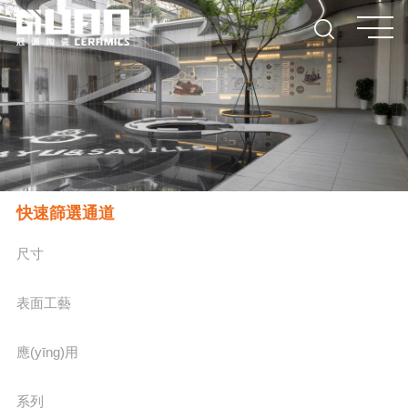
快速篩選通道
尺寸
表面工藝
應(yīng)用
系列