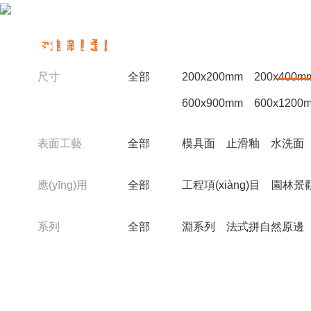
快速篩選通道
首頁
產(c
臻選冠源全系列
尺寸
全部
200x200mm
200x400m
600x900mm
600x1200
表面工藝
全部
模具面
止滑釉
水洗面
應(yīng)用
全部
工程項(xiàng)目
園林景
系列
全部
淵系列
法式拼自然原邊