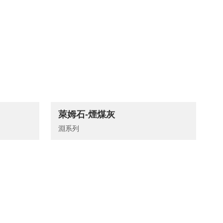
萊姆石-煙煤灰
淵系列