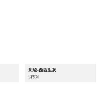
斑駁-西西里灰
淵系列