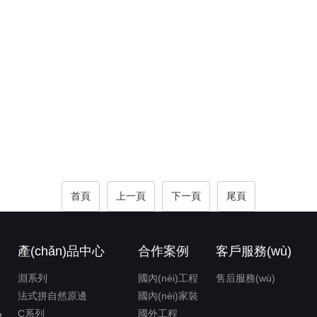
首頁
上一頁
下一頁
尾頁
產(chǎn)品中心
合作案例
客戶服務(wù)
淵系列
國內(nèi)工程
售后服務(wù)
法式拼自然原邊
國內(nèi)家裝
C系列
國外工程