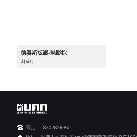
德賽斯板巖-魅影棕
淵系列
電話：18302336650