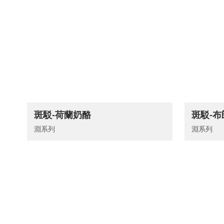
斑駁-荷蘭奶酪
斑駁-
淵系列
淵系列