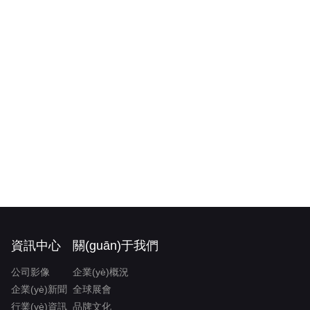
資訊中心
關(guān)于我們
公司影像
企業(yè)概況
企業(yè)新聞
全球展會
行業(yè)資訊
品牌文化