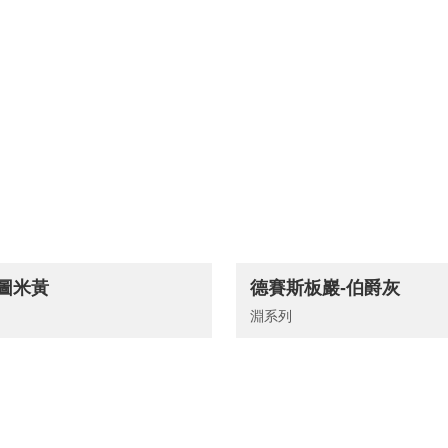
拉圖米黃
德賽斯板巖-伯爵灰
淵系列