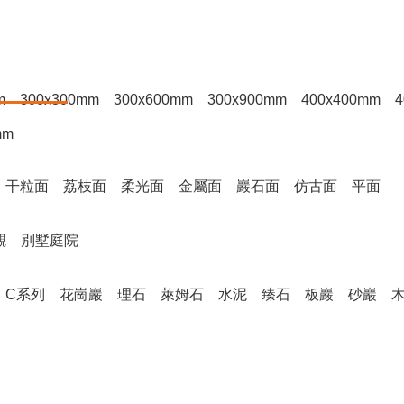
冠源?質(zhì)選集
hǎn)品中心
合作案例
客戶服務(wù)
資訊中心
熱門產(chǎn)品，以肌理質(zhì)感為核，錨定適配
m
300x300mm
300x600mm
300x900mm
400x400mm
4
方案
mm
干粒面
荔枝面
柔光面
金屬面
巖石面
仿古面
平面
觀
別墅庭院
C系列
花崗巖
理石
萊姆石
水泥
臻石
板巖
砂巖