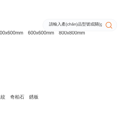
18302336650
客戶咨詢專區(qū)
關(guān)于我們
你空間場景的理想
00x600mm
600x600mm
800x800mm
木紋
奇柏石
銹板