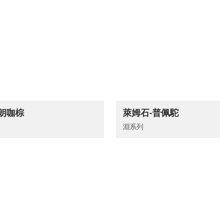
布朗咖棕
萊姆石-普佩駝
淵系列