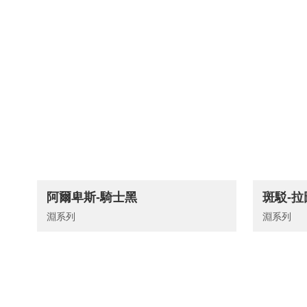
阿爾卑斯-騎士黑
斑駁-
淵系列
淵系列