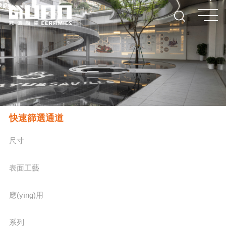
快速篩選通道
尺寸
表面工藝
應(yīng)用
系列