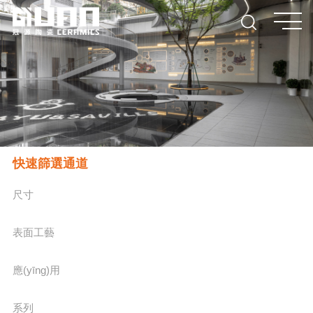
快速篩選通道
尺寸
表面工藝
應(yīng)用
系列