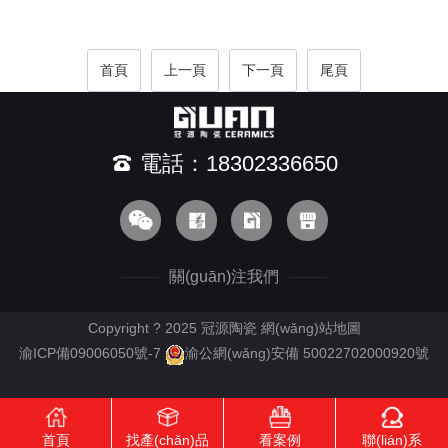
首頁
上一頁
下一頁
尾頁
電話：18302336650
關(guān)注我們
Copyright ? 2025 冠源陶瓷
網(wǎng)站地圖
渝ICP備09006050號-7
渝公網(wǎng)安備 50022702000920號
首頁
找產(chǎn)品
看案例
聯(lián)系
RM新时代APP下载