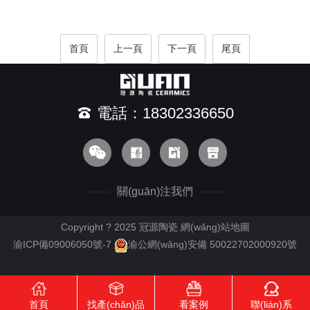
首頁
上一頁
下一頁
尾頁
電話：18302336650
關(guān)注我們
Copyright ? 2025 冠源陶瓷
網(wǎng)站地圖
渝ICP備09006050號-7
渝公網(wǎng)安備 50022702000920號
首頁
找產(chǎn)品
看案例
聯(lián)系
RM新时代APP下载