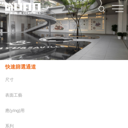
快速篩選通道
尺寸
表面工藝
應(yīng)用
系列