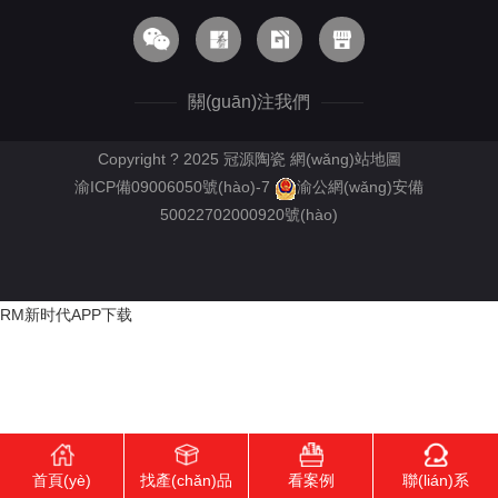
關(guān)注我們
Copyright ? 2025 冠源陶瓷
網(wǎng)站地圖
渝ICP備09006050號(hào)-7
渝公網(wǎng)安備
50022702000920號(hào)
RM新时代APP下载
首頁(yè)
找產(chǎn)品
看案例
聯(lián)系