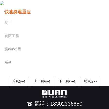
快速篩選通道
尺寸
表面工藝
應(yīng)用
系列
首頁(yè)
上一頁(yè)
下一頁(yè)
尾頁(yè)
電話：18302336650