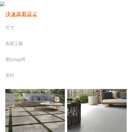
快速篩選通道
尺寸
表面工藝
應(yīng)用
系列